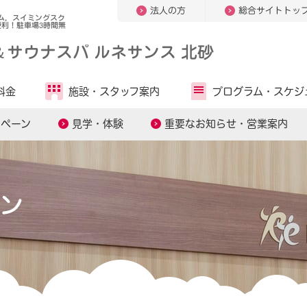
法人の方
総合サイトトッ
ム，スイミングスク
利！駐車場3時間無
＆
サウナスパ ルネサンス 北砂
料金
施設・
スタッフ案内
プログラム・
スケジ
ンペーン
見学・体験
重要なお知らせ・営業案内
ン