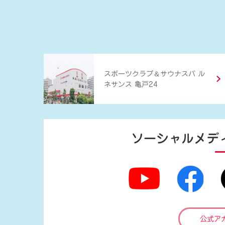
＆
スポーツクラブ
サウナスパ ル
ネサンス 亀戸24
ソーシャルメデ
公式ア