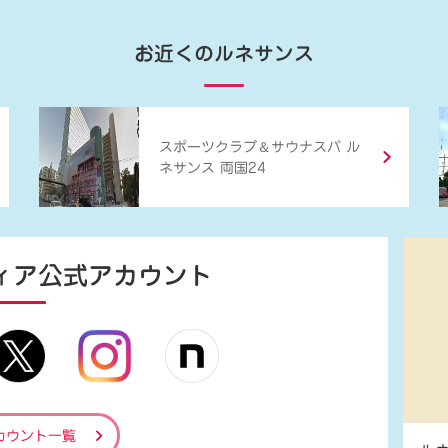
お近くのルネサンス
＆
スポーツクラブ
サウナスパ ル
ネサンス 両国24
ィア
公式アカウント
カウント一覧