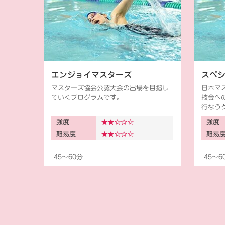
エンジョイマスターズ
スペ
マスターズ協会公認大会の出場を目指し
日本マ
ていくプログラムです。
技会へ
行なう
強度
強度
難易度
難易
45〜60分
45〜6