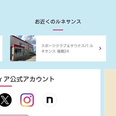
お近くのルネサンス
＆
スポーツクラブ
サウナスパ ル
ネサンス 福島24
ィア
公式アカウント