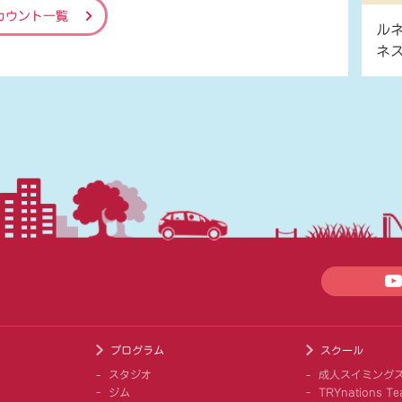
カウント一覧
ル
ネ
プログラム
スクール
スタジオ
成人スイミング
ジム
TRYnations Te