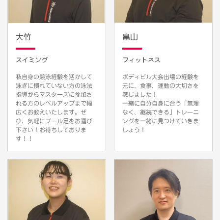
大竹
畠山
スイミング
フィットネス
私自身の競泳経験を活かして
ボディビル大会出場の経験を
泳ぎに慣れていない方の泳法
元に、食事、運動の大切さを
指導からマスターズに参加さ
感じました！
れる方のレベルアップまで幅
一緒に自分自身に合う「無理
広くお教えいたします。ぜ
なく、継続できる」トレーニ
ひ、気軽にプール足をお運び
ングを一緒に見つけていきま
下さい！お待ちしておりま
しょう！
す！！