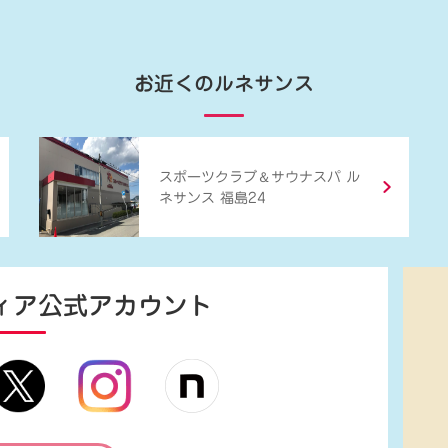
お近くのルネサンス
＆
スポーツクラブ
サウナスパ ル
ネサンス 福島24
ィア
公式アカウント