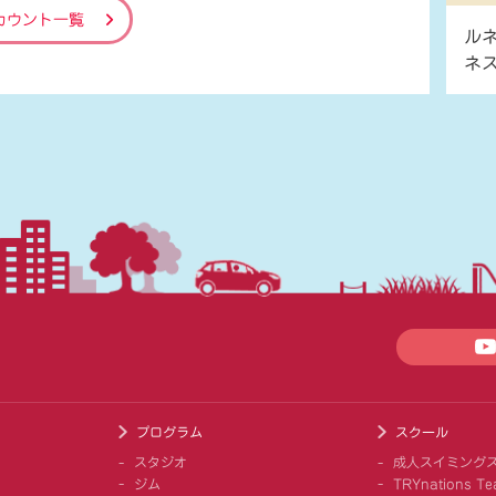
カウント一覧
ル
ネ
プログラム
スクール
スタジオ
成人スイミング
ジム
TRYnations Te