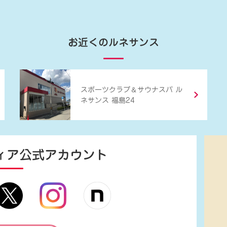
お近くのルネサンス
＆
スポーツクラブ
サウナスパ ル
ネサンス 福島24
ィア
公式アカウント