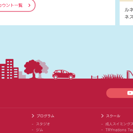
カウント一覧
ル
ネ
プログラム
スクール
スタジオ
成人スイミング
ジム
TRYnations Te