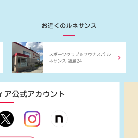
お近くのルネサンス
＆
スポーツクラブ
サウナスパ ル
ネサンス 福島24
ィア
公式アカウント