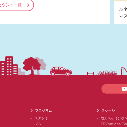
カウント一覧
ル
ネ
プログラム
スクール
スタジオ
成人スイミング
ジム
TRYnations Te