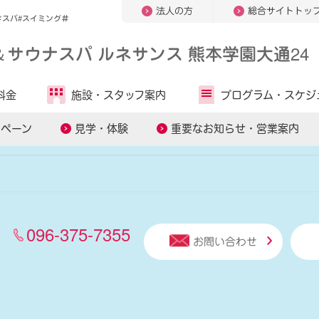
法人の方
総合サイトトッ
＃スパ#スイミング＃
＆
サウナスパ ルネサンス 熊本学園大通24
人気キーワードから探す
料金
施設・
スタッフ案内
プログラム・
スケジ
管理アプリ
オンラインレッスン
糖質コントロール
スタッ
ンペーン
見学・体験
重要なお知らせ・営業案内
096-375-7355
お問い合わせ