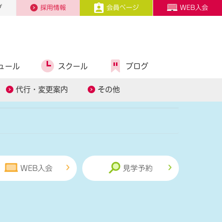
プ
採用情報
会員ページ
WEB入会
ュール
スクール
ブログ
フ募集
代行・変更案内
その他
WEB入会
見学予約