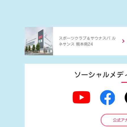
＆
スポーツクラブ
サウナスパ ル
ネサンス 熊本南24
ソーシャルメデ
公式ア