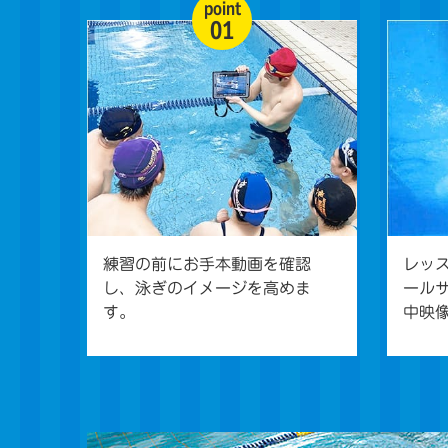
point
01
練習の前にお手本動画を確認
レッ
し、泳ぎのイメージを高めま
ール
す。
中映