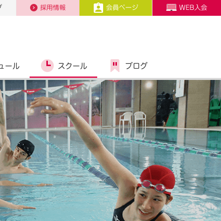
プ
採用情報
会員ページ
WEB入会
ュール
スクール
ブログ