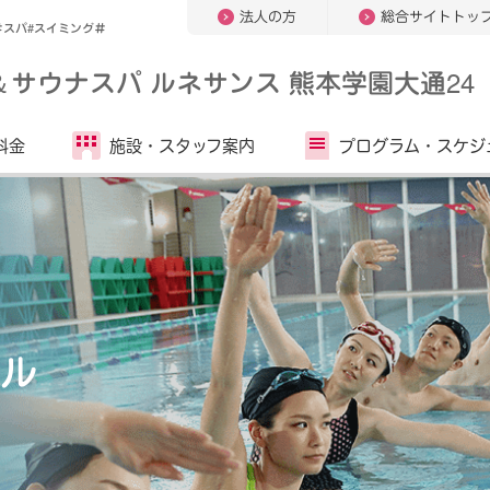
法人の方
総合サイトトッ
＃スパ#スイミング＃
＆
サウナスパ ルネサンス 熊本学園大通24
料金
施設・
スタッフ案内
プログラム・
スケジ
ル