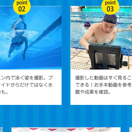
point
point
02
03
スン内で泳ぐ姿を撮影。プ
撮影した動画はすぐ見るこ
サイドからだけではなく水
できる！お手本動画を参考
像も。
題や成果を確認。