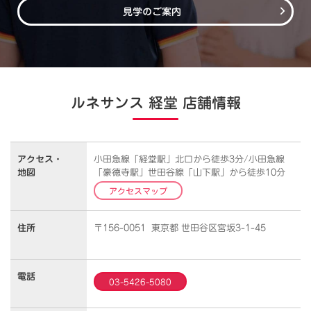
見学のご案内
ルネサンス 経堂 店舗情報
アクセス・
小田急線「経堂駅」北口から徒歩3分/小田急線
地図
「豪徳寺駅」世田谷線「山下駅」から徒歩10分
アクセスマップ
住所
〒156-0051 東京都 世田谷区宮坂3-1-45
電話
03-5426-5080