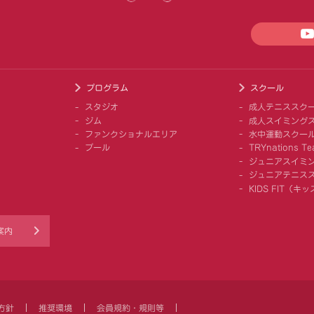
プログラム
スクール
スタジオ
成人テニススク
ジム
成人スイミング
ファンクショナルエリア
水中運動スクー
プール
TRYnations Te
ジュニアスイミ
ジュニアテニス
KIDS FIT（
案内
方針
推奨環境
会員規約・規則等