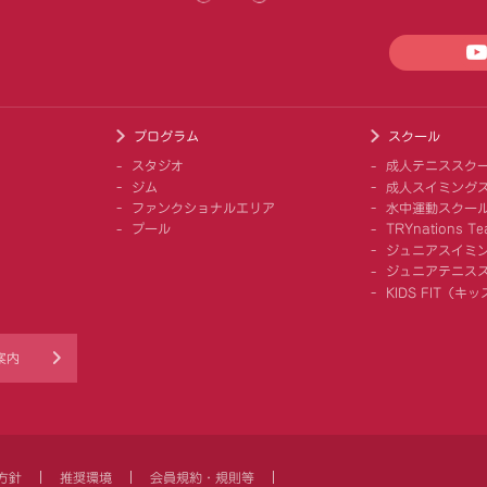
プログラム
スクール
スタジオ
成人テニススク
ジム
成人スイミング
ファンクショナルエリア
水中運動スクー
プール
TRYnations Te
ジュニアスイミ
ジュニアテニス
KIDS FIT（
案内
方針
推奨環境
会員規約・規則等