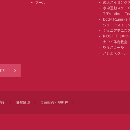
プール
成人スイミング
水中運動スクー
TRYnations Te
body REmake G
ジュニアスイミ
ジュニアテニス
KIDS FIT（
カワイ体育教室
空手スクール
バレエスクール
案内
方針
推奨環境
会員規約・規則等