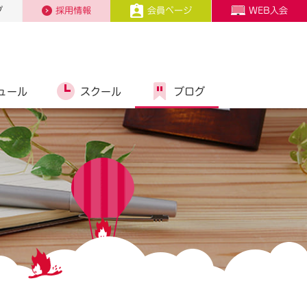
プ
採用情報
会員ページ
WEB入会
ュール
スクール
ブログ