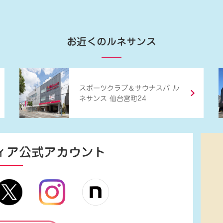
お近くのルネサンス
＆
スポーツクラブ
サウナスパ ル
ネサンス 仙台宮町24
ィア
公式アカウント