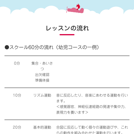
レッスンの流れ
●スクール60分の流れ（幼児コースの一例）
0分
集合・あいさ
つ
出欠確認
準備体操
10分
リズム運動
音に反応したり、音楽にあわせる運動を行い
ます。
＜感覚器官、神経伝達経路の発達や集中力、
表現力を養います＞
20分
基本的運動
合図に反応して動く個々の運動遊びや、これ
らの動作を組み合わせた運動を行います。