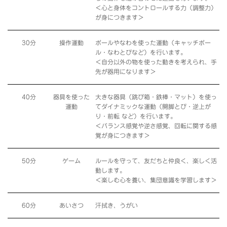
＜心と身体をコントロールする力（調整力）
が身につきます＞
30分
操作運動
ボールやなわを使った運動（キャッチボー
ル・なわとびなど）を行います。
＜自分以外の物を使った動きを考えられ、手
先が器用になります＞
40分
器具を使った
大きな器具（跳び箱・鉄棒・マット）を使っ
運動
てダイナミックな運動（開脚とび・逆上が
り・前転 など）を行います。
＜バランス感覚や逆さ感覚、回転に関する感
覚が身につきます＞
50分
ゲーム
ルールを守って、友だちと仲良く、楽しく活
動します。
＜楽しむ心を養い、集団意識を学習します＞
60分
あいさつ
汗拭き、うがい