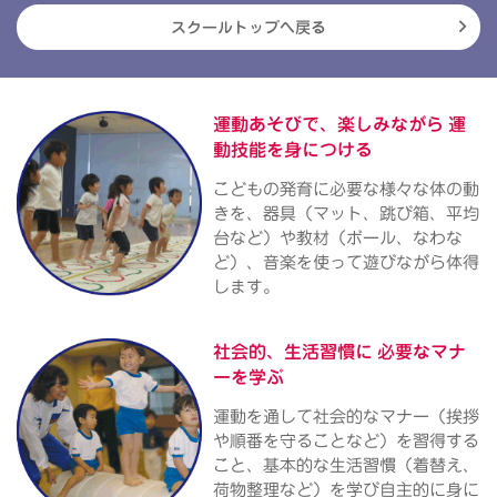
スクールトップへ戻る
運動あそびで、楽しみながら
運
動技能を身につける
こどもの発育に必要な様々な体の動
きを、器具（マット、跳び箱、平均
台など）や教材（ボール、なわな
ど）、音楽を使って遊びながら体得
します。
社会的、生活習慣に
必要なマナ
ーを学ぶ
運動を通して社会的なマナー（挨拶
や順番を守ることなど）を習得する
こと、基本的な生活習慣（着替え、
荷物整理など）を学び自主的に身に