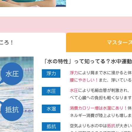
ころ！
マスターズ
「水の特性」って知ってる？水中運動
浮力
により肩まで水に浸かると体
浮力
腰にやさしい！
また、浮いている
水圧
により毛細血管が刺激され、
水圧
べて心臓への負担も軽くなります
消費カロリー増は水温にあり！
体
水温
ネルギー消費が陸上よりも増しま
空気よりも水の中は
抵抗
が大きい
抵抗