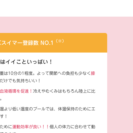
（※）
スイマー登録数 NO.1
はイイこといっぱい！
重は10分の1程度。よって関節への負担も少なく
膝
だけでも気持ちいい！
血液循環を促進！
冷えやむくみはもちろん陸上に比
。
温より低い温度のプールでは、体温保持のためにエ
す！
ために
運動効率が良い！！
個人の体力に合わせて動