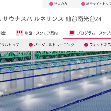
法人の方
総合サイトトッ
＆
サウナスパ ルネサンス 仙台南光台24
料金
施設・
スタッフ案内
プログラム・
スケジ
グラムトップ
パーソナルトレーニング
フィットネ