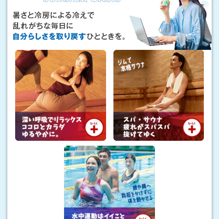
い
ュ
い
も
「
、
私
理
の
想
避
暑
の
地
ス
」
タ
イ
ル
も
。
暑