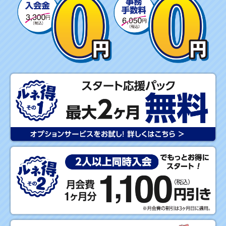
M
M
E
R
キ
ャ
ン
ペ
ー
ン