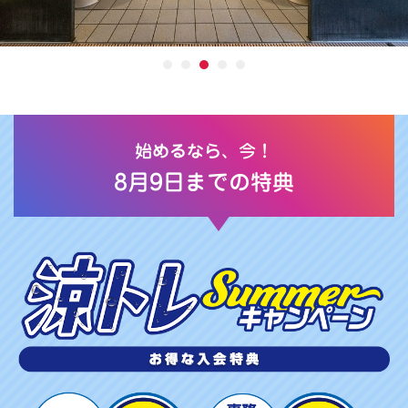
始めるなら、今！
8月9日までの特典
涼
ト
レ
S
U