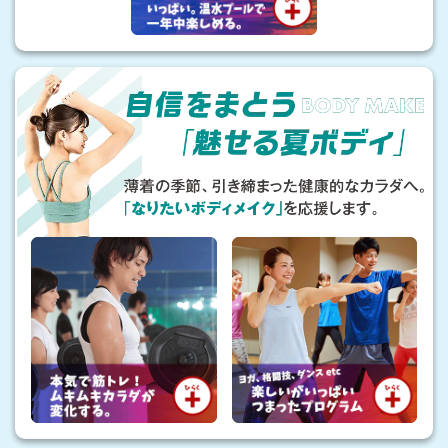
さ
に
自
負
信
け
を
な
ま
い
と
健
う
「
や
魅
か
せ
な
る
カ
夏
ラ
ボ
ダ
デ