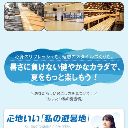
心
身
の
リ
フ
＼あなたらしい過ごし方を見つけて！／
レ
「なりたい私の夏習慣」
ッ
心
地
シ