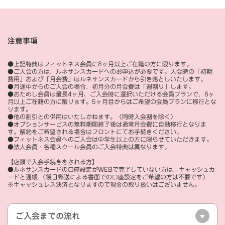
注意事項
●上記特典はフィットネス会員に8ヶ月以上ご在籍の方に限ります。
●ご入会の方は、ルネサンスカードへのお申込が必要です。入会時の「初期
費用」および「月会費」はルネサンスカードから引き落としいたします。
●月途中からのご入会の場合、初月分の月会費は「週割り」します。
●おためし会員は最長4ヶ月、ご入会時に選択いただける会員プランで、8ヶ
月以上ご在籍の方に限ります。5ヶ月目からはご希望の会員プランに移行とな
ります。
●他の割引との併用はいたしかねます。（同時入会割を除く）
●オプションサービスの無料期間終了後は通常月会費に自動移行となりま
す。解約をご希望される場合はフロントにてお手続きください。
●フィットネス会員へのご入会は中学生以上の方に限らせていただきます。
●法人会員・各種スクール会員のご入会特典は異なります。
【店頭で入会手続きをされる方】
●ルネサンスカードの口座設定がWEBで完了していない方は、キャッシュカ
ードと通帳 （後日郵送による書面での口座設定をご希望の方は不要です）
※キャッシュレス決済となりますので現金の取り扱いはございません。
ご入会までの流れ