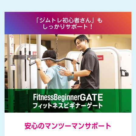
ィ
で
」
夏
「ジムトレ初心者さん」も
しっかりサポート！
を
も
っ
と
楽
し
も
う
！
安心のマンツーマンサポート