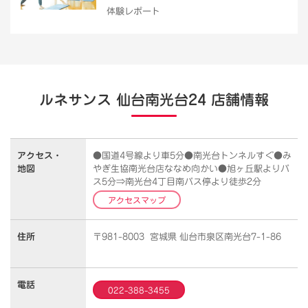
体験レポート
ルネサンス 仙台南光台24 店舗情報
アクセス・
●国道4号線より車5分●南光台トンネルすぐ●み
地図
やぎ生協南光台店ななめ向かい●旭ヶ丘駅よりバ
ス5分⇒南光台4丁目南バス停より徒歩2分
アクセスマップ
住所
〒981-8003 宮城県 仙台市泉区南光台7-1-86
電話
022-388-3455