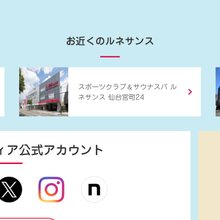
お近くのルネサンス
＆
スポーツクラブ
サウナスパ ル
ネサンス 仙台宮町24
ィア
公式アカウント