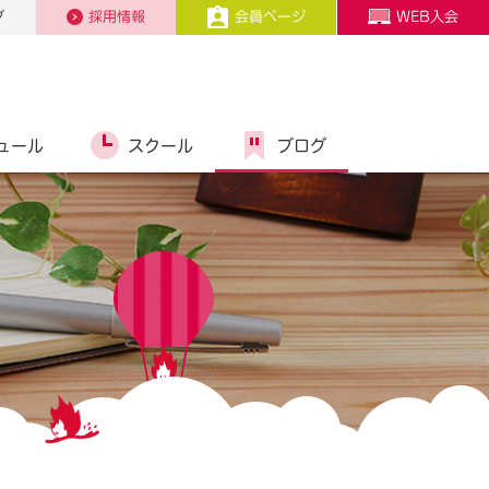
プ
採用情報
会員ページ
WEB入会
ュール
スクール
ブログ