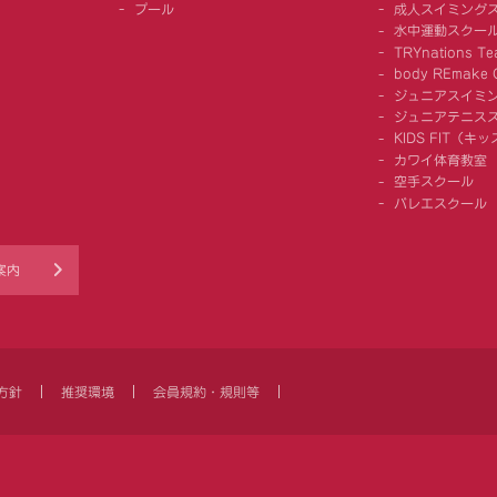
プール
成人スイミング
水中運動スクー
TRYnations Te
body REmake G
ジュニアスイミ
ジュニアテニス
KIDS FIT（
カワイ体育教室
空手スクール
バレエスクール
案内
方針
推奨環境
会員規約・規則等