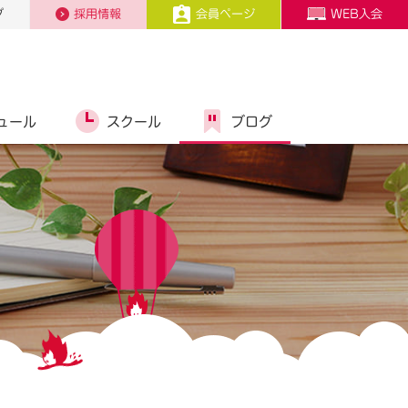
プ
採用情報
会員ページ
WEB入会
ュール
スクール
ブログ