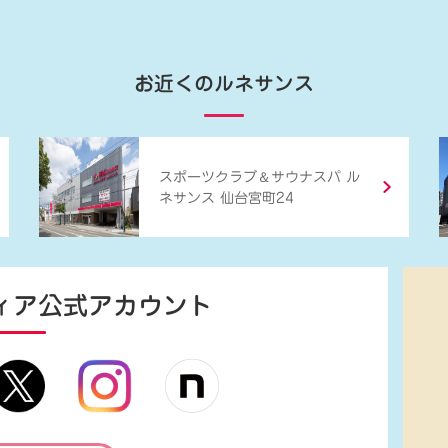
お近くのルネサンス
＆
スポーツクラブ
サウナスパ ル
ネサンス 仙台宮町24
ィア
公式アカウント