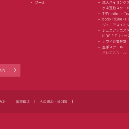
プール
成人スイミング
水中運動スクー
TRYnations Te
body REmake G
ジュニアスイミ
ジュニアテニス
KIDS FIT（
カワイ体育教室
空手スクール
バレエスクール
案内
方針
推奨環境
会員規約・規則等