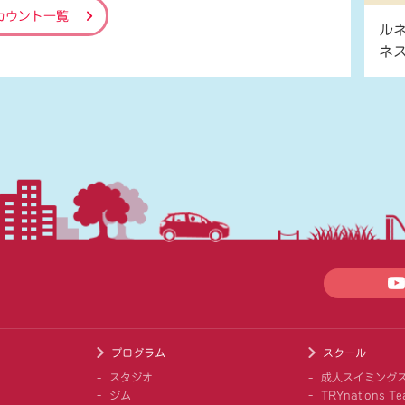
カウント一覧
ル
ネ
プログラム
スクール
スタジオ
成人スイミング
ジム
TRYnations Te