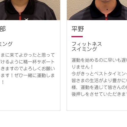
平野
部
フィットネス
ミング
スイミング
さまに来てよかったと思って
運動を始めるのに早いも遅
だけるように精一杯サポート
りません！
いきますのでよろしくお願い
今がきっとベストタイミン
します！ぜひ一緒に運動しま
皆さまの生活がより豊かに
う！
様、運動を通じて皆さんの
後押しをさせていただきま