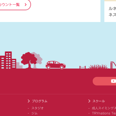
カウント一覧
ル
ネ
プログラム
スクール
スタジオ
成人スイミング
ジム
TRYnations Te