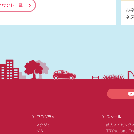
カウント一覧
ル
ネ
プログラム
スクール
スタジオ
成人スイミング
ジム
TRYnations Te