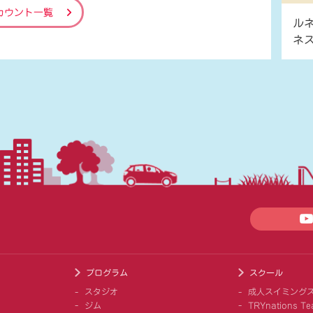
カウント一覧
ル
ネ
プログラム
スクール
スタジオ
成人スイミング
ジム
TRYnations Te