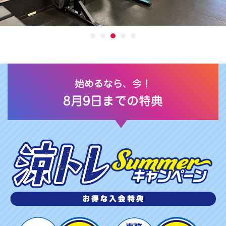
始めるなら、今！
8月9日までの特典
涼
ト
レ
S
U