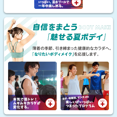
さ
に
自
負
信
け
を
な
ま
い
と
健
う
「
や
魅
か
せ
な
る
カ
夏
ラ
ボ
ダ
デ