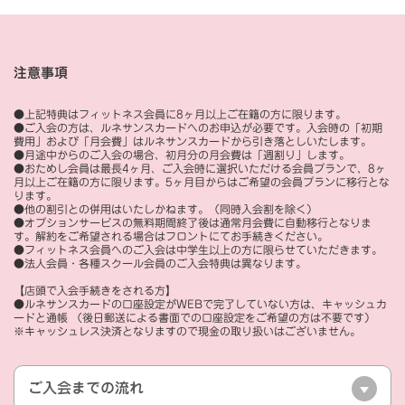
注意事項
●上記特典はフィットネス会員に8ヶ月以上ご在籍の方に限ります。
●ご入会の方は、ルネサンスカードへのお申込が必要です。入会時の「初期
費用」および「月会費」はルネサンスカードから引き落としいたします。
●月途中からのご入会の場合、初月分の月会費は「週割り」します。
●おためし会員は最長4ヶ月、ご入会時に選択いただける会員プランで、8ヶ
月以上ご在籍の方に限ります。5ヶ月目からはご希望の会員プランに移行とな
ります。
●他の割引との併用はいたしかねます。（同時入会割を除く）
●オプションサービスの無料期間終了後は通常月会費に自動移行となりま
す。解約をご希望される場合はフロントにてお手続きください。
●フィットネス会員へのご入会は中学生以上の方に限らせていただきます。
●法人会員・各種スクール会員のご入会特典は異なります。
【店頭で入会手続きをされる方】
●ルネサンスカードの口座設定がWEBで完了していない方は、キャッシュカ
ードと通帳 （後日郵送による書面での口座設定をご希望の方は不要です）
※キャッシュレス決済となりますので現金の取り扱いはございません。
ご入会までの流れ