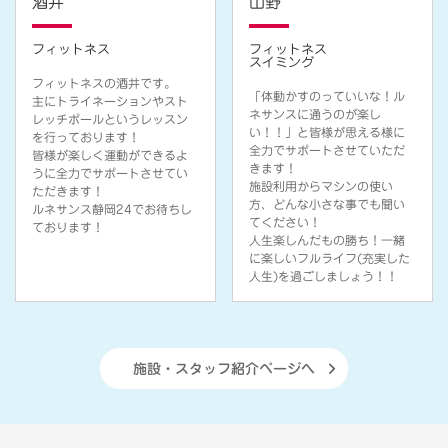
酒井
山野
フィットネス
フィットネス
スイミング
フィットネスの酒井です。
「体動かすのっていいな！ル
主にトライネーションやスト
ネサンスに通うのが楽し
レッチポールというレッスン
い！！」と皆様が思える様に
を行っております！
全力でサポートさせていただ
皆様が楽しく運動ができるよ
きます！
うに全力でサポートさせてい
施設利用からマシンの使い
ただきます！
方、どんな小さな事でも聞い
ルネサンス静岡24でお待ちし
てください！
ております！
人生楽しんだもの勝ち！一緒
に楽しいフルライフ(充実した
人生)を過ごしましょう！！
施設・スタッフ紹介ページへ