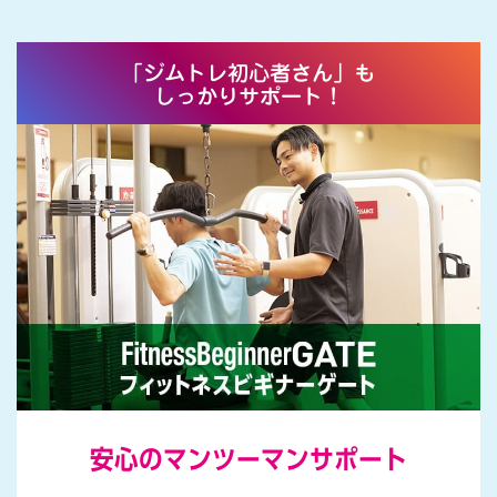
ィ
で
」
夏
「ジムトレ初心者さん」も
しっかりサポート！
を
も
っ
と
楽
し
も
う
！
安心のマンツーマンサポート