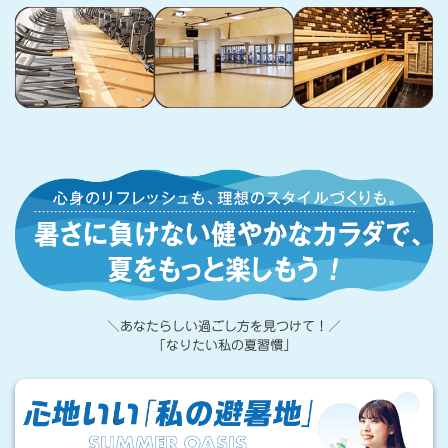
心
身
の
リ
フ
＼あなたらしい過ごし方を見つけて！／
レ
「なりたい私の夏習慣」
ッ
心
地
シ