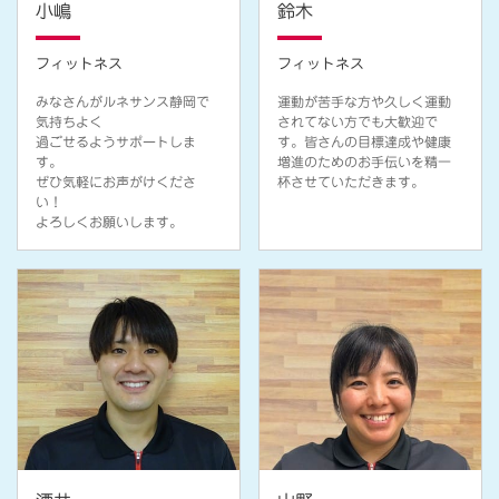
小嶋
鈴木
フィットネス
フィットネス
みなさんがルネサンス静岡で
運動が苦手な方や久しく運動
気持ちよく
されてない方でも大歓迎で
過ごせるようサポートしま
す。皆さんの目標達成や健康
す。
増進のためのお手伝いを精一
ぜひ気軽にお声がけくださ
杯させていただきます。
い！
よろしくお願いします。