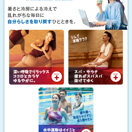
い
ュ
い
も
「
、
私
理
の
想
避
暑
の
地
ス
」
タ
イ
ル
も
。
暑