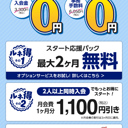
M
M
E
R
キ
ャ
ン
ペ
ー
ン