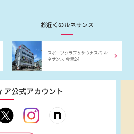
お近くのルネサンス
＆
スポーツクラブ
サウナスパ ル
ネサンス 今里24
ィア
公式アカウント