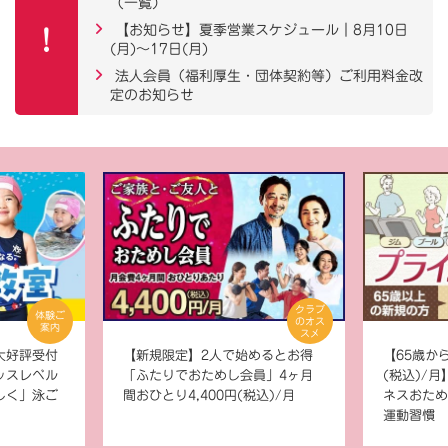
（一覧）
【お知らせ】夏季営業スケジュール｜8月10日
(月)～17日(月)
法人会員（福利厚生・団体契約等）ご利用料金改
定のお知らせ
クラブ
体験ご
のオス
案内
スメ
大好評受付
【新規限定】2人で始めるとお得
【65歳から
ッスレベル
「ふたりでおためし会員」4ヶ月
(税込)/
しく」泳ご
間おひとり4,400円(税込)/月
ネスおため
運動習慣