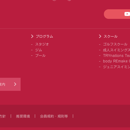
プログラム
スクール
スタジオ
ゴルフスクール
ジム
成人スイミング
プール
TRYnations Te
body REmake G
ジュニアスイミ
案内
方針
推奨環境
会員規約・規則等