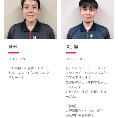
細田
久手堅
スイミング
フィットネス
【ルネ横１の生粋スイマー】
筋トレにダイエット、リフレ
トレーニングを欠かさないア
ッシュまで！ルネサンスなら
スリート！
何でもできます！
お客様の楽しみを探すお手伝
いをします.
好きな物：演劇、映画、ミュ
ージカル
【資格】
大阪国際がんセンター認定
がん専門運動指導士