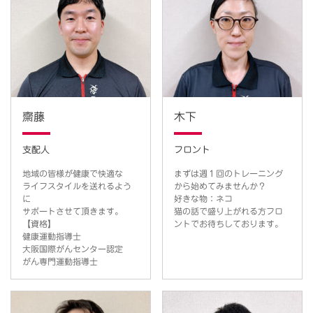
齋藤
木下
支配人
フロント
地域の皆様が健康で快適な
まずは週１回のトレーニング
ライフスタイルを送れるよう
から始めてみませんか？
に
好きな物：ネコ
サポートさせて頂きます。
猫の話で盛り上がれる方フロ
【資格】
ントでお待ちしております。
健康運動指導士
大阪国際がんセンター認定
がん専門運動指導士