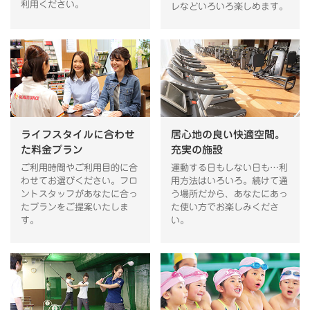
利用ください。
レなどいろいろ楽しめます。
ライフスタイルに合わせ
居心地の良い快適空間。
た料金プラン
充実の施設
ご利用時間やご利用目的に合
運動する日もしない日も…利
わせてお選びください。フロ
用方法はいろいろ。続けて通
ントスタッフがあなたに合っ
う場所だから、あなたにあっ
たプランをご提案いたしま
た使い方でお楽しみくださ
す。
い。