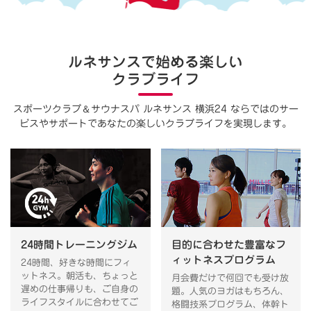
ルネサンスで始める楽しい
クラブライフ
＆
スポーツクラブ
サウナスパ ルネサンス 横浜24 ならではのサー
ビスやサポートで
あなたの楽しいクラブライフを実現します。
24時間トレーニングジム
目的に合わせた豊富なフ
ィットネスプログラム
24時間、好きな時間にフィ
ットネス。朝活も、ちょっと
月会費だけで何回でも受け放
遅めの仕事帰りも、ご自身の
題。人気のヨガはもちろん、
ライフスタイルに合わせてご
格闘技系プログラム、体幹ト