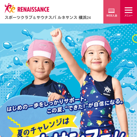
スポーツクラブ
＆
サウナスパ ルネサンス 横浜24
は
じ
め
の
一
歩
を
し