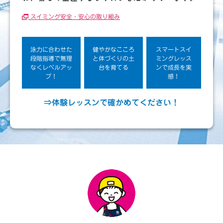
スイミング安全・安心の取り組み
泳力に合わせた
健やかなこころ
スマートスイ
段階指導で無理
と体づくりの土
ミングレッス
なくレベルアッ
台を育てる
ンで
成長を実
プ！
感！
⇒体験レッスンで確かめてください！