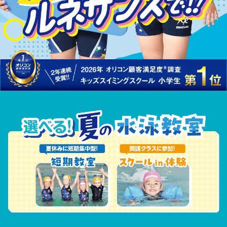
っ
か
り
サ
ポ
ー
ト
。
夏
の
チ