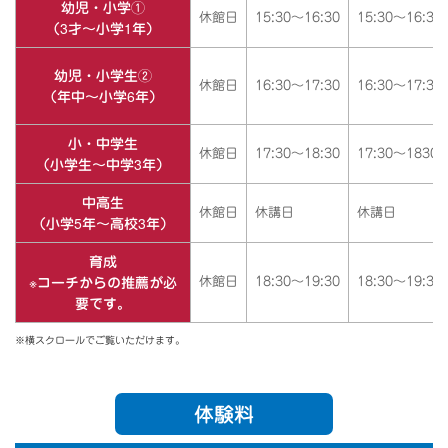
幼児・小学①
休館日
15:30～16:30
15:30～16:30
（3才～小学1年）
幼児・小学生②
休館日
16:30～17:30
16:30～17:30
（年中～小学6年）
小・中学生
休館日
17:30～18:30
17:30～1830
（小学生～中学3年）
中高生
休館日
休講日
休講日
（小学5年～高校3年）
育成
※コーチからの推薦が必
休館日
18:30～19:30
18:30～19:30
要です。
※横スクロールでご覧いただけます。
体験料