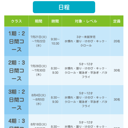
日程
クラス
期間
時間
対象・レベル
定員
1期：2
7月21日(火)
3才～未就学児
9:30～
日間コ
～7月22日
水慣れ・潜り・けのび・キック・
20名
10:30
(水)
クロール
ース
2期：3
5才～12才
7月28日(火)
8:30～
水慣れ・潜り・けのび・キック・
日間コ
～7月30日
30名
9:30
クロール・背泳ぎ・平泳ぎ・バタ
(木)
フライ
ース
3期：2
5才～12才
8月4日(火)
8:30～
水慣れ・潜り・けのび・キック・
日間コ
～8月5日
30名
9:30
クロール・背泳ぎ・平泳ぎ・バタ
(水)
フライ
ース
4期：3
5才～12才
8月18日(火)
8:30～
水慣れ・潜り・けのび・キック・