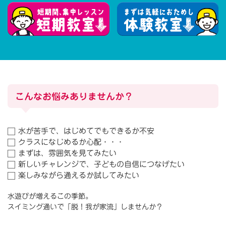
ャ
レ
ン
ジ
こんなお悩みありませんか？
は
ル
水が苦手で、はじめてでもできるか不安
クラスになじめるか心配・・・
ネ
まずは、雰囲気を見てみたい
新しいチャレンジで、子どもの自信につなげたい
サ
楽しみながら通えるか試してみたい
ン
水遊びが増えるこの季節。
スイミング通いで「脱！我が家流」しませんか？
ス