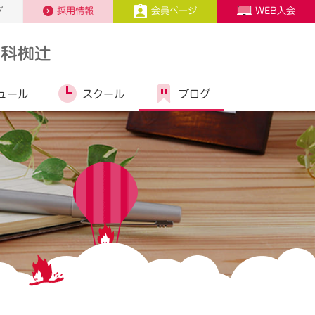
プ
採用情報
会員ページ
WEB入会
山科椥辻
ュール
スクール
ブログ