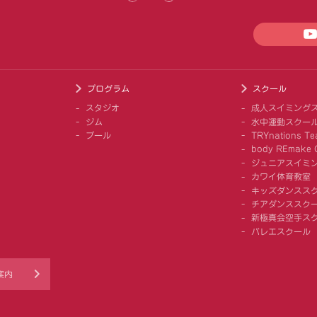
プログラム
スクール
スタジオ
成人スイミング
ジム
水中運動スクー
プール
TRYnations Te
body REmake G
ジュニアスイミ
カワイ体育教室
キッズダンスス
チアダンススクー
新極真会空手ス
バレエスクール
案内