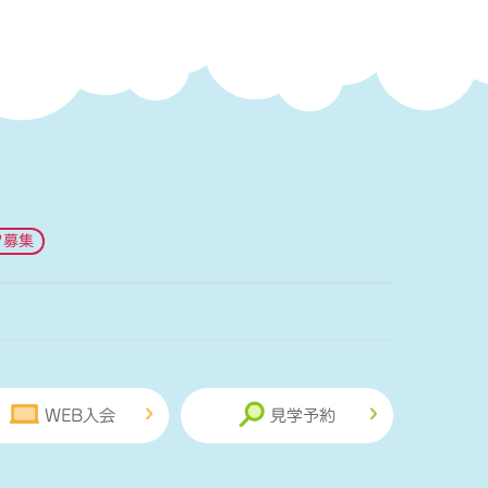
フ募集
WEB入会
見学予約