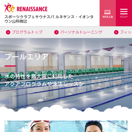
スポーツクラブ
＆
サウナスパ ルネサンス・イオンタ
ウン山科椥辻
プログラムトップ
パーソナルトレーニング
フィッ
プールエリア
水の特性を最大限に利用した
アクアプログラムや泳法レッスン