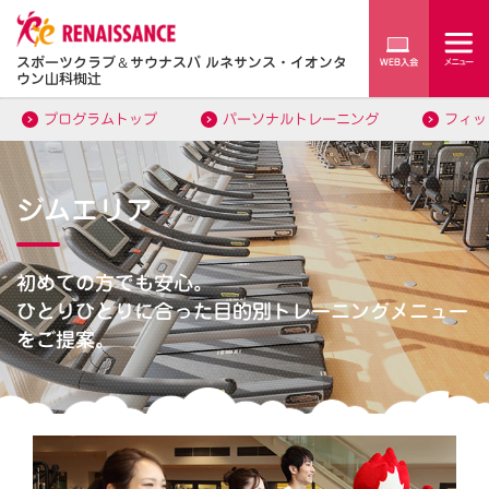
スポーツクラブ
＆
サウナスパ ルネサンス・イオンタ
ウン山科椥辻
プログラムトップ
パーソナルトレーニング
フィッ
ジムエリア
初めての方でも安心。
ひとりひとりに合った目的別トレーニングメニュー
をご提案。