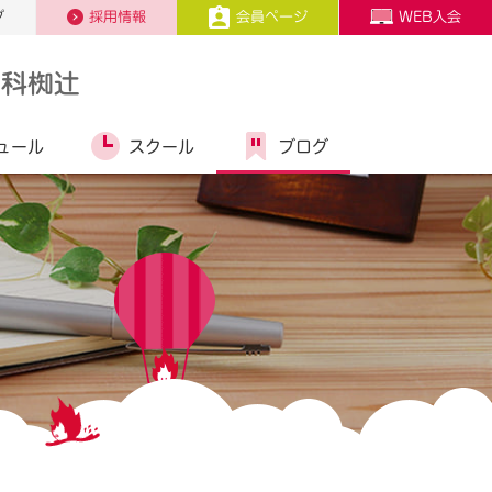
プ
採用情報
会員ページ
WEB入会
山科椥辻
ュール
スクール
ブログ