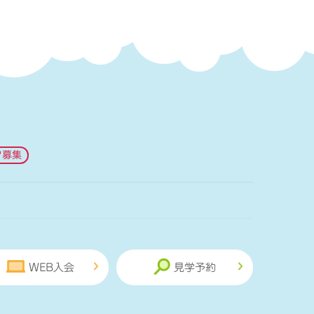
フ募集
WEB入会
見学予約