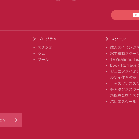
プログラム
スクール
スタジオ
成人スイミング
ジム
水中運動スクー
プール
TRYnations Te
body REmake G
ジュニアスイミ
カワイ体育教室
キッズダンスス
チアダンススクー
新極真会空手ス
バレエスクール
案内