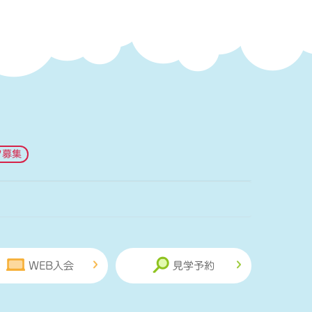
フ募集
WEB入会
見学予約