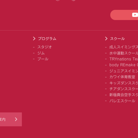
プログラム
スクール
スタジオ
成人スイミング
ジム
水中運動スクー
プール
TRYnations Te
body REmake G
ジュニアスイミ
カワイ体育教室
キッズダンスス
チアダンススクー
新極真会空手ス
バレエスクール
案内