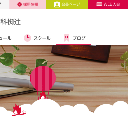
プ
採用情報
会員ページ
WEB入会
山科椥辻
ュール
スクール
ブログ