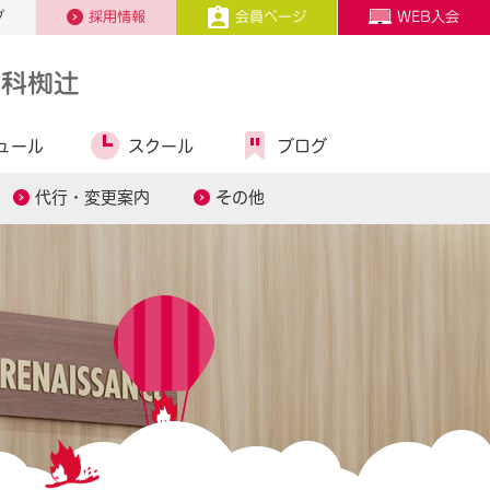
プ
採用情報
会員ページ
WEB入会
山科椥辻
ュール
スクール
ブログ
代行・変更案内
その他