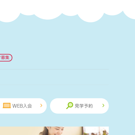
フ募集
WEB入会
見学予約