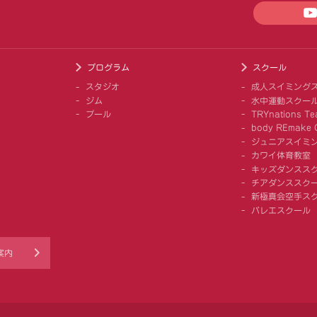
プログラム
スクール
スタジオ
成人スイミング
ジム
水中運動スクー
プール
TRYnations Te
body REmake G
ジュニアスイミ
カワイ体育教室
キッズダンスス
チアダンススクー
新極真会空手ス
バレエスクール
案内