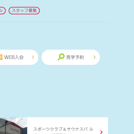
ル
スタッフ募集
WEB入会
見学予約
＆
スポーツクラブ
サウナスパ ル