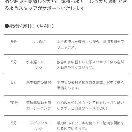
勢や呼吸を意識しながら、気持ちよく・しっかり運動でき
るようスタッフがサポートいたします。
●45分/週1回（月4回）
5分
はじめに
本日の流れを確認しながら、参加者同士で
リラックス。
5分
水中脳トレーニ
独自の水中脳トレで頭スッキリ！体も自然
ング
と動きやすくなります。
5分
基本動作の練習
水中での姿勢や動き方を確認。水中で動く
準備をします。
20分
有酸素運動＋筋
心拍数を少しずつ上げて体をしっかり動か
力トレーニング
します。ご自身のペースでOK！
5分
コンディショニ
浮力のあるツールを使って、筋肉や関節を
ング
ゆるめていきます。