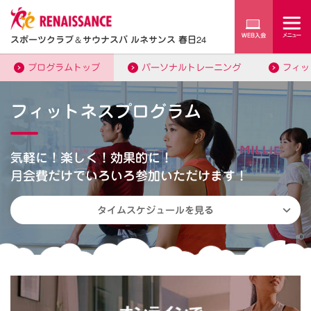
スポーツクラブ
＆
サウナスパ ルネサンス 春日24
プログラムトップ
パーソナルトレーニング
フィッ
フィットネスプログラム
気軽に！楽しく！効果的に！
月会費だけでいろいろ参加いただけます！
タイムスケジュールを見る