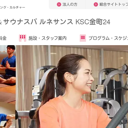
法人の方
総合サイトトッ
ミング・カルチャー
＆
サウナスパ ルネサンス KSC金町24
料金
施設・
スタッフ案内
プログラム・
スケジ