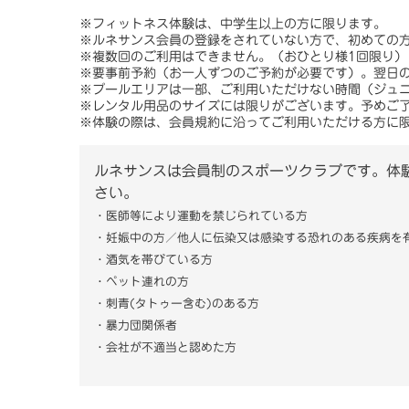
※フィットネス体験は、中学生以上の方に限ります。
※ルネサンス会員の登録をされていない方で、初めての
※複数回のご利用はできません。（おひとり様1回限り）
※要事前予約（お一人ずつのご予約が必要です）。翌日
※プールエリアは一部、ご利用いただけない時間（ジュ
※レンタル用品のサイズには限りがございます。予めご
※体験の際は、会員規約に沿ってご利用いただける方に
ルネサンスは会員制のスポーツクラブです。体
さい。
・医師等により運動を禁じられている方
・妊娠中の方／他人に伝染又は感染する恐れのある疾病を
・酒気を帯びている方
・ペット連れの方
・刺青(タトゥー含む)のある方
・暴力団関係者
・会社が不適当と認めた方