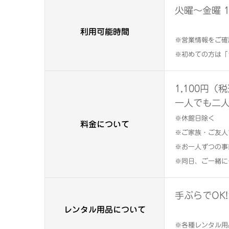
火曜～金曜 11
利用可能時間
※営業情報をご確
※初めての方は「
1,100円（
一人でも二
※休館日除く
料金について
※ご家族・ご友人
※お一人ずつの事
※同日、ご一緒に
手ぶらでOK
レンタル用品について
※各種レンタル用