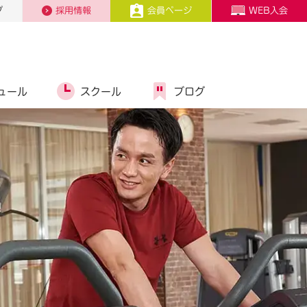
プ
採用情報
会員ページ
WEB入会
ュール
スクール
ブログ