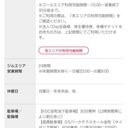
※プールエリア利用可能時間…10:00～営業終了
30分前まで。
※ご利用の際は、「各エリアの利用可能時間」を
ご確認ください。
※法人1Day会員様、株主優待券、各種チケットを
お持ちの方は、上記時間にてご利用いただけま
す。
各エリアの利用可能時間
ジムエリア
24時間
営業時間
※休館時間を除く…日曜20:00～火曜9:00
休館日
月曜日・年末年始、他
駐車場／
【KSC金町地下駐車場】30分無料（以降時間帯に
駐輪場
より割引あり）
【提携駐車場】GSパークテラスモール金町（サイ
ゼリア隣接） 60分無料（以降30分毎に200円）