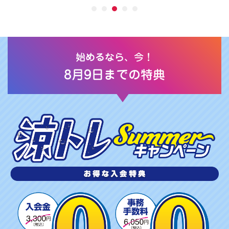
始めるなら、今！
8月9日までの特典
涼
ト
レ
S
U
M
M