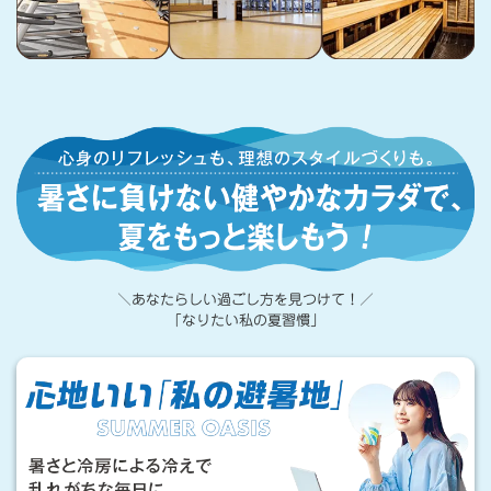
心
身
の
リ
フ
＼あなたらしい過ごし方を見つけて！／
レ
「なりたい私の夏習慣」
ッ
心
地
シ
い
ュ
い
も