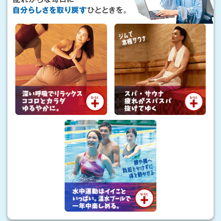
「
、
私
理
の
想
避
暑
の
地
ス
」
タ
イ
ル
も
。
暑
さ