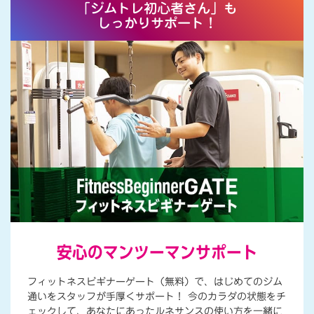
夏
「ジムトレ初心者さん」も
しっかりサポート！
を
も
っ
と
楽
し
も
う
！
安心のマンツーマンサポート
フィットネスビギナーゲート（無料）で、はじめてのジム
通いをスタッフが手厚くサポート！ 今のカラダの状態をチ
ェックして、あなたにあったルネサンスの使い方を一緒に