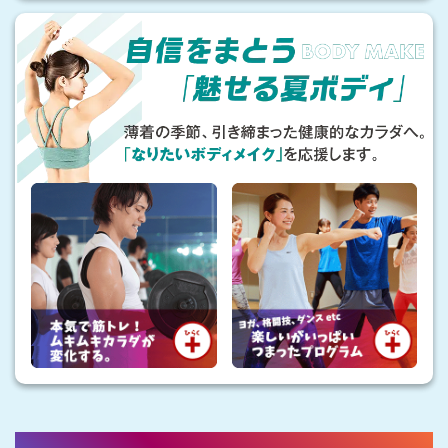
に
自
負
信
け
を
な
ま
い
と
健
う
「
や
魅
か
せ
な
る
カ
夏
ラ
ボ
ダ
デ
ィ
で
」