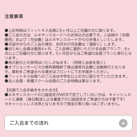
注意事項
●上記特典はフィットネス会員に8ヶ月以上ご在籍の方に限ります。
●ご入会の方は、ルネサンスカードへのお申込が必要です。入会時の「初期
費用」および「月会費」はルネサンスカードから引き落としいたします。
●月途中からのご入会の場合、初月分の月会費は「週割り」します。
●おためし会員は最長4ヶ月、ご入会時に選択いただける会員プランで、8ヶ
月以上ご在籍の方に限ります。5ヶ月目からはご希望の会員プランに移行とな
ります。
●他の割引との併用はいたしかねます。（同時入会割を除く）
●オプションサービスの無料期間終了後は通常月会費に自動移行となりま
す。解約をご希望される場合はフロントにてお手続きください。
●フィットネス会員へのご入会は中学生以上の方に限らせていただきます。
●法人会員・各種スクール会員のご入会特典は異なります。
【店頭で入会手続きをされる方】
●ルネサンスカードの口座設定がWEBで完了していない方は、キャッシュカ
ードと通帳 （後日郵送による書面での口座設定をご希望の方は不要です）
※キャッシュレス決済となりますので現金の取り扱いはございません。
ご入会までの流れ