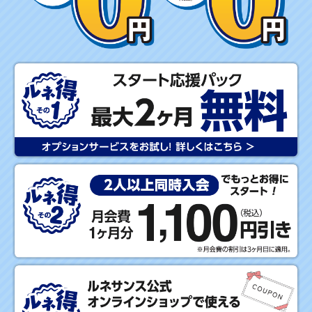
E
R
キ
ャ
ン
ペ
ー
ン