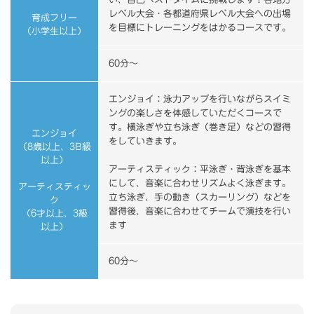
レベル大会・各都道府県レベル大会への出場
育成フリー
を目標にトレーニングをはかるコースです。
（小学生以上）
60分～
エンジョイ：泳力アップを行いながらスイミ
ングの楽しさを体感していただくコースで
す。横泳ぎや立ち泳ぎ（巻き足）などの習得
エンジョイ
をしていきます。
（8歳以上、3B級
以上）
アーティスティック：平泳ぎ・背泳ぎを基本
にして、音楽に合わせリズムよく泳ぎます。
アーティスティッ
立ち泳ぎ、手の動き（スカーリング）などを
ク
習得後、音楽に合わせてチームで演技を行い
（6才以上、3級
ます
以上）
60分～