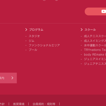
プログラム
スクール
スタジオ
成人テニススク
ジム
成人スイミング
ファンクショナルエリア
水中運動スクー
プール
TRYnations Te
body REmake G
ジュニアスイミ
ジュニアテニス
案内
方針
推奨環境
会員規約・規則等