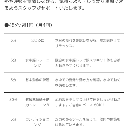
勢や呼吸を意識しながら、気持ちよく・しっかり運動でき
るようスタッフがサポートいたします。
●45分/週1回（月4回）
5分
はじめに
本日の流れを確認しながら、参加者同士で
リラックス。
5分
水中脳トレーニ
独自の水中脳トレで頭スッキリ！体も自然
ング
と動きやすくなります。
5分
基本動作の練習
水中での姿勢や動き方を確認。水中で動く
準備をします。
20分
有酸素運動＋筋
心拍数を少しずつ上げて体をしっかり動か
力トレーニング
します。ご自身のペースでOK！
5分
コンディショニ
浮力のあるツールを使って、筋肉や関節を
ング
ゆるめていきます。