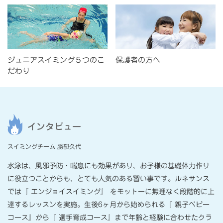
ジュニアスイミング５つのこ
保護者の方へ
だわり
インタビュー
スイミングチーム 勝部久代
⽔泳は、⾵邪予防・喘息にも効果があり、お⼦様の基礎体⼒作り
に役⽴つことからも、とても⼈気のある習い事です。ルネサンス
では『 エンジョイスイミング』 をモットーに無理なく段階的に上
達するレッスンを実施。⽣後6ヶ⽉から始められる『 親⼦ベビー
コース』から『 選⼿育成コース』まで年齢と経験に合わせたクラ