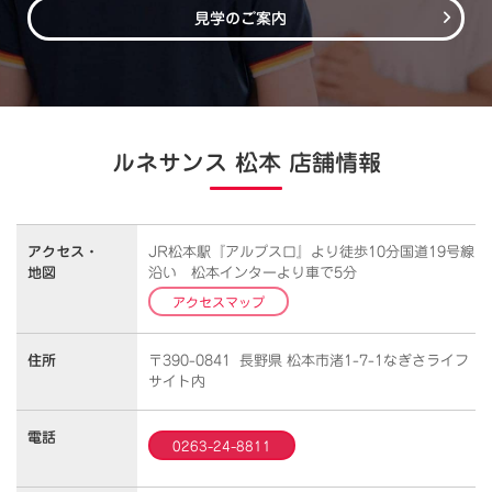
見学のご案内
ルネサンス 松本 店舗情報
アクセス・
JR松本駅『アルプス口』より徒歩10分国道19号線
地図
沿い 松本インターより車で5分
アクセスマップ
住所
〒390-0841 長野県 松本市渚1-7-1なぎさライフ
サイト内
電話
0263-24-8811