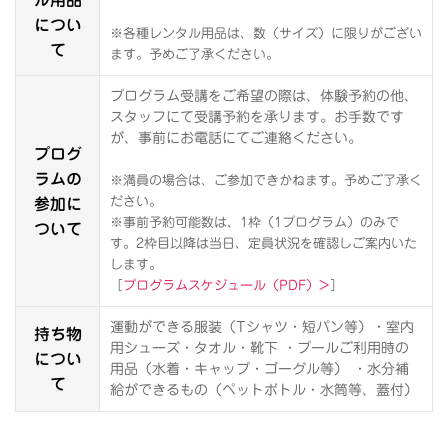
につい
※各種レンタル用品は、数（サイズ）に限りがござい
て
ます。予めご了承ください。
プログラム受講をご希望の際は、体験予約の他、
スタッフにて受講予約を承ります。お手数です
が、事前にお電話にてご連絡ください。
プログ
ラムの
※満員の場合は、ご参加できかねます。予めご了承く
参加に
ださい。
※事前予約可能数は、1枠（1プログラム）のみで
ついて
す。2枠目以降は当日、定員状況を確認しご案内いた
します。
［
プログラムスケジュール（PDF）>
］
運動ができる服装（Tシャツ・短パン等）・室内
持ち物
用シューズ・タオル・靴下 ・プールご利用時の
につい
用品（水着・キャップ・ゴーグル等） ・水分補
て
給ができるもの（ペットボトル・水筒等、蓋付）