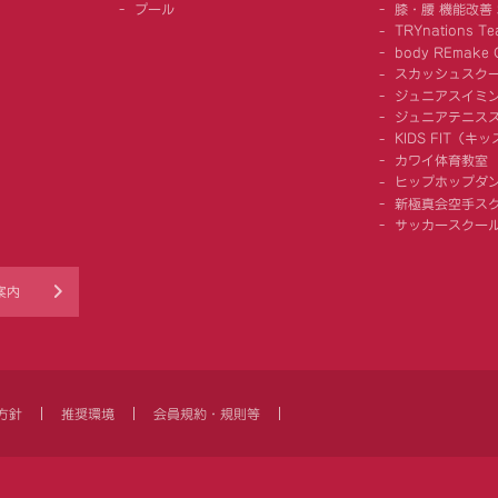
プール
膝・腰 機能改善
TRYnations Te
body REmake G
スカッシュスク
ジュニアスイミ
ジュニアテニス
KIDS FIT（
カワイ体育教室
ヒップホップダ
新極真会空手ス
サッカースクー
案内
方針
推奨環境
会員規約・規則等