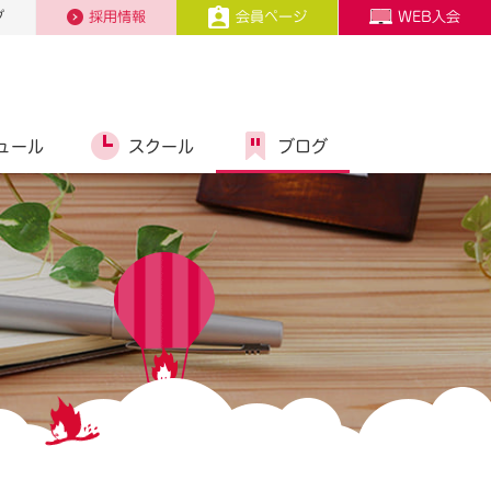
プ
採用情報
会員ページ
WEB入会
ュール
スクール
ブログ