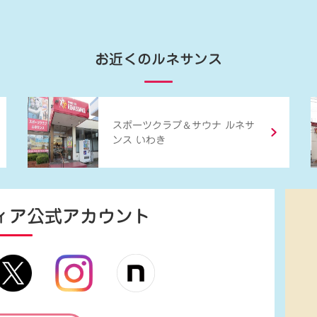
お近くのルネサンス
＆
スポーツクラブ
サウナ ルネサ
ンス いわき
ィア
公式アカウント