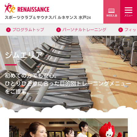
スポーツクラブ
＆
サウナスパ ルネサンス 水戸24
プログラムトップ
パーソナルトレーニング
フィッ
ジムエリア
初めての方でも安心。
ひとりひとりに合った目的別トレーニングメニュー
をご提案。