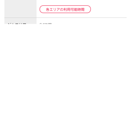
各エリアの利用可能時間
ジムエリア
24時間
営業時間
※休館時間を除く…日曜20:00～火曜9:00
休館日
月曜日・年末年始、他
駐車場／
ゲート内駐車場53台（無料）、第1～4駐車場（無
駐輪場
料）116台
駐輪場30台（バイク可）
サービス内容
フィットネスジム、スタジオレッスン、スイミン
グスクール、テニススクール、スカッシュスクー
ル、水戸ホーリーホックサッカースクール、カワ
イ体育教室、新極真空手教室、ヒップホップスク
ール ※無料Wi-Fi完備 ※キャッシュレス決済
施設(現金の取扱いがございません。ご注意くださ
い。)