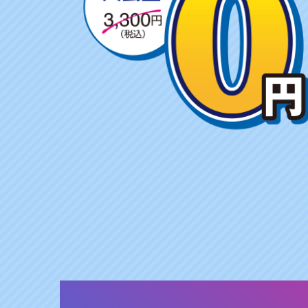
ャ
ン
ペ
ー
ン