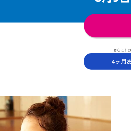
さらに！お
4ヶ月