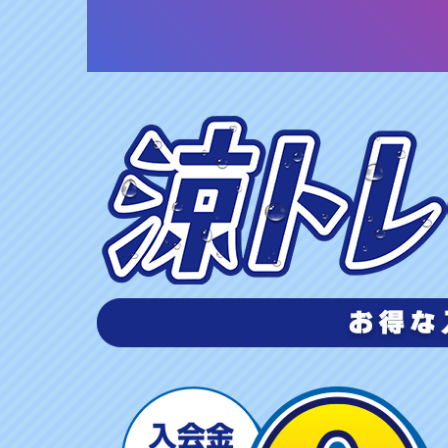
涼
ト
レ
S
U
M
M
E
R
キ