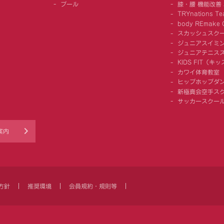
プール
膝・腰 機能改善
TRYnations Te
body REmake G
スカッシュスク
ジュニアスイミ
ジュニアテニス
KIDS FIT（
カワイ体育教室
ヒップホップダ
新極真会空手ス
サッカースクー
案内
方針
推奨環境
会員規約・規則等