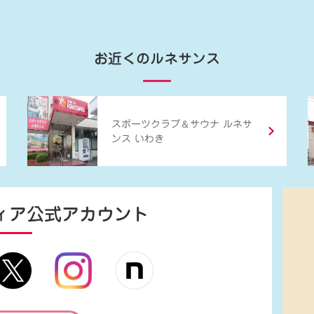
お近くのルネサンス
＆
スポーツクラブ
サウナ ルネサ
ンス いわき
ィア
公式アカウント