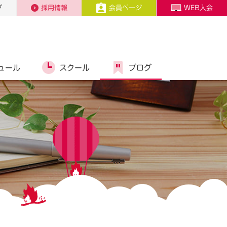
プ
採用情報
会員ページ
WEB入会
ュール
スクール
ブログ